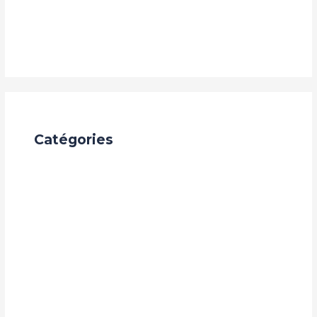
septembre 2024
août 2024
Catégories
Achèvement de Construction
Appel à candidature
Audit digital en Guinée
Auto deal
challenges
Construction BTP
Développement Personnel