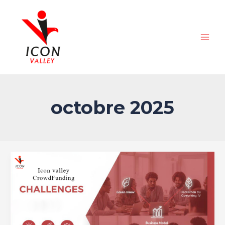
Aller
MAIN
au
MEN
contenu
octobre 2025
Nos
challenges