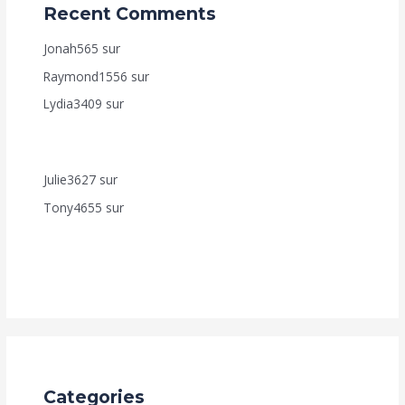
Recent Comments
Jonah565
sur
AUTO DEAL – VENTE À RÉMÉRÉ
Raymond1556
sur
Accélérez Votre Croissance en Ligne
Lydia3409
sur
Comment bénéficier de nos
programmes d’Achèvement de Construction (Fut-Mai,
Achève Ton-Toît, Top Foncier, Mon Appart. ?
Julie3627
sur
Accélérez Votre Croissance en Ligne
Tony4655
sur
Comment bénéficier de nos
programmes d’Achèvement de Construction (Fut-Mai,
Achève Ton-Toît, Top Foncier, Mon Appart. ?
Categories