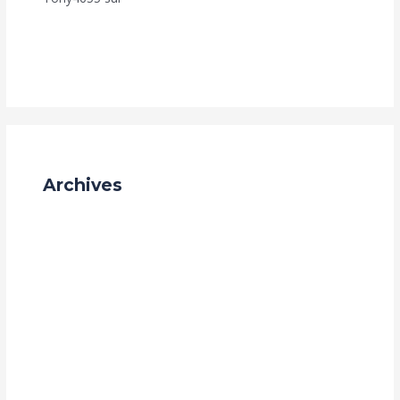
programmes d’Achèvement de Construction (Fut-Mai,
Achève Ton-Toît, Top Foncier, Mon Appart. ?
Archives
mai 2026
janvier 2026
octobre 2025
septembre 2025
juillet 2025
mai 2025
avril 2025