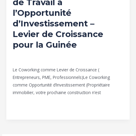
de Travail à
De
l’Opportunité
l’Espace
de
d’Investissement –
Travail
Levier de Croissance
à
pour la Guinée
l’Opportunité
d’Investissement
–
Espace Coworking
/
Group Icon valley
Levier
Le Coworking comme Levier de Croissance (
de
Entrepreneurs, PME, Professionnels)Le Coworking
Croissance
comme Opportunité d’Investissement (Propriétaire
pour
immobilier, votre prochaine construction n’est
la
Guinée
Lire la suite »