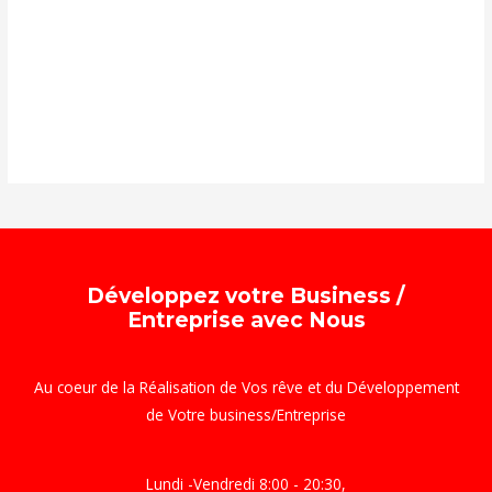
Non classé
Recrutement
Vente à réméré
Vente de maison
Développez votre Business /
Entreprise avec Nous
Au coeur de la Réalisation de Vos rêve et du Développement
de Votre business/Entreprise
Lundi -Vendredi 8:00 - 20:30,