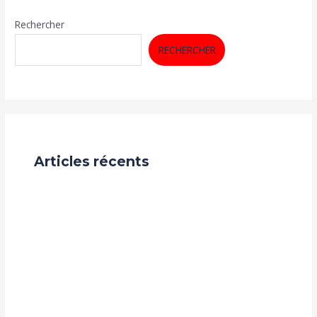
Rechercher
RECHERCHER
Articles récents
Recrutement
Audit de Visibilité & Crédibilité en guinee : Votre
Entreprise Inspire-t-elle Réellement Confiance sur le
Web ?
Nos challenges
Coworking : De l’Espace de Travail à l’Opportunité
d’Investissement – Levier de Croissance pour la Guinée