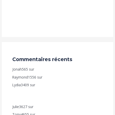
Propriétaire immobilier, votre prochaine construction
n’est pas un fardeau, mais une opportunité de
coworking lucrative !
Commentaires récents
Jonah565
sur
AUTO DEAL – VENTE À RÉMÉRÉ
Raymond1556
sur
Accélérez Votre Croissance en Ligne
Lydia3409
sur
Comment bénéficier de nos
programmes d’Achèvement de Construction (Fut-Mai,
Achève Ton-Toît, Top Foncier, Mon Appart. ?
Julie3627
sur
Accélérez Votre Croissance en Ligne
Tony4655
sur
Comment bénéficier de nos