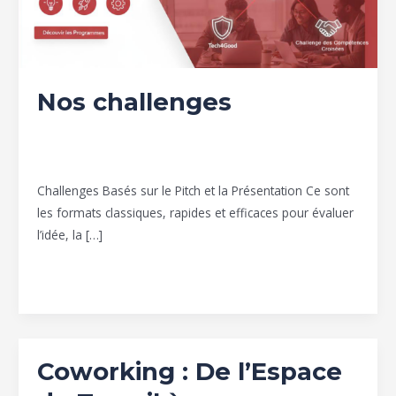
Nos challenges
challenges
,
Entrepreneuriat
,
Espace Coworking
,
Leadership
,
Management
/
Group Icon valley
Challenges Basés sur le Pitch et la Présentation Ce sont
les formats classiques, rapides et efficaces pour évaluer
l’idée, la […]
Lire la suite »
Coworking : De l’Espace
Coworking
: