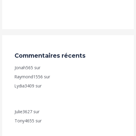
n’est pas un fardeau, mais une opportunité de
coworking lucrative !
Commentaires récents
Jonah565
sur
AUTO DEAL – VENTE À RÉMÉRÉ
Raymond1556
sur
Accélérez Votre Croissance en Ligne
Lydia3409
sur
Comment bénéficier de nos
programmes d’Achèvement de Construction (Fut-Mai,
Achève Ton-Toît, Top Foncier, Mon Appart. ?
Julie3627
sur
Accélérez Votre Croissance en Ligne
Tony4655
sur
Comment bénéficier de nos
programmes d’Achèvement de Construction (Fut-Mai,