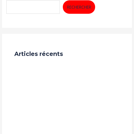
RECHERCHER
Articles récents
Recrutement
Audit de Visibilité & Crédibilité en guinee : Votre
Entreprise Inspire-t-elle Réellement Confiance sur le
Web ?
Nos challenges
Coworking : De l’Espace de Travail à l’Opportunité
d’Investissement – Levier de Croissance pour la Guinée
Propriétaire immobilier, votre prochaine construction