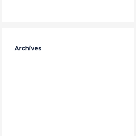
Achève Ton-Toît, Top Foncier, Mon Appart. ?
Archives
mai 2026
janvier 2026
octobre 2025
septembre 2025
juillet 2025
mai 2025
avril 2025
septembre 2024
août 2024