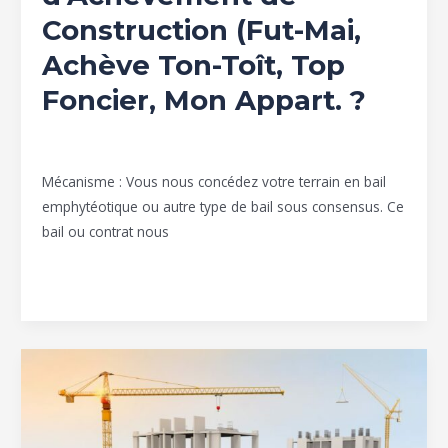
Foncier,
Construction (Fut-Mai,
Mon
Achève Ton-Toît, Top
Appart.
Foncier, Mon Appart. ?
?
Achèvement de Construction
/
Group Icon valley
Mécanisme : Vous nous concédez votre terrain en bail
emphytéotique ou autre type de bail sous consensus. Ce
bail ou contrat nous
Lire la suite »
Achèvement
de
maisons
et