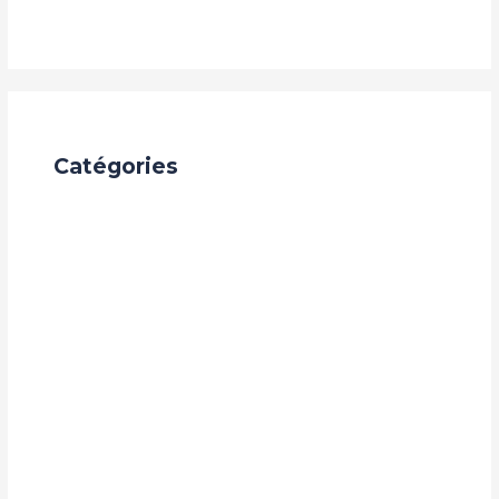
Catégories
Achèvement de Construction
Appel à candidature
Audit digital en Guinée
Auto deal
challenges
Construction BTP
Développement Personnel
Entrepreneuriat
Espace Coworking