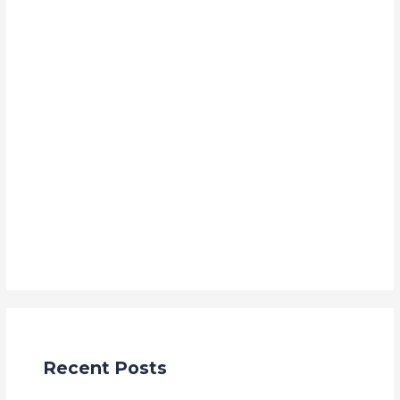
Formation
Leadership
Management
Marketing
Marketing Digital
Non classé
Recrutement
Vente à réméré
Vente de maison
Recent Posts