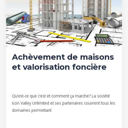
valorisation
foncière
Achèvement de maisons
et valorisation foncière
Achèvement de Construction
,
Construction BTP
/
Group
Icon valley
Qu’est-ce que c’est et comment ça marche? La société
Icon Valley Unlimited et ses partenaires couvrent tous les
domaines permettant
Lire la suite »