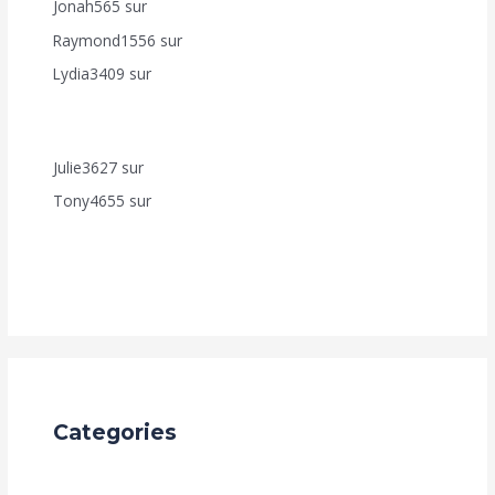
Jonah565
sur
AUTO DEAL – VENTE À RÉMÉRÉ
Raymond1556
sur
Accélérez Votre Croissance en Ligne
Lydia3409
sur
Comment bénéficier de nos
programmes d’Achèvement de Construction (Fut-Mai,
Achève Ton-Toît, Top Foncier, Mon Appart. ?
Julie3627
sur
Accélérez Votre Croissance en Ligne
Tony4655
sur
Comment bénéficier de nos
programmes d’Achèvement de Construction (Fut-Mai,
Achève Ton-Toît, Top Foncier, Mon Appart. ?
Categories
Achèvement de Construction