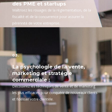
des PME et startups
Maîtrisez les rouages de la réglementation, de la
fiscalité et de la concurrence pour assurer la
pérennité de votre entreprise.
03.
La psychologie de la vente,
marketing et stratégie
commerciale :
Découvrez les techniques de vente et de marketing
les plus efficaces pour conquérir de nouveaux clients
et fidéliser votre clientèle.