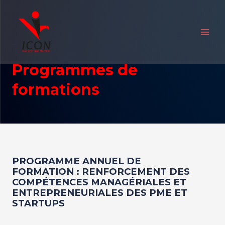
Aller
MAIN
au
MEN
contenu
Programmes de
formations
PROGRAMME ANNUEL DE
FORMATION : RENFORCEMENT DES
COMPÉTENCES MANAGÉRIALES ET
ENTREPRENEURIALES DES PME ET
STARTUPS