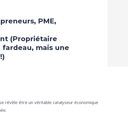
epreneurs, PME,
nt (
Propriétaire
n fardeau, mais une
!)
se révèle être un véritable catalyseur économique
née.