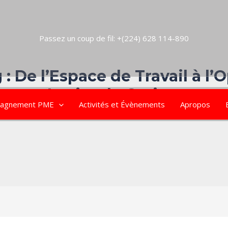
Passez un coup de fil: +(224) 628 114-890
: De l’Espace de Travail à l’
ent – Levier de Croissance 
agnement PME
Activités et Évènements
Apropos
aisser un commentaire
/
Espace Coworking
/ Par
Group Icon vall