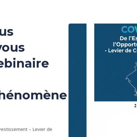
us
vous
ebinaire
 phénomène
nvestissement – Levier de