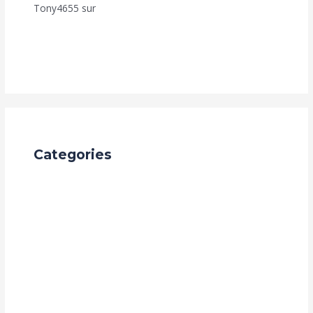
Tony4655
sur
Comment bénéficier de nos
programmes d’Achèvement de Construction (Fut-Mai,
Achève Ton-Toît, Top Foncier, Mon Appart. ?
Categories
Achèvement de Construction
Appel à candidature
Audit digital en Guinée
Auto deal
challenges
Construction BTP
Développement Personnel