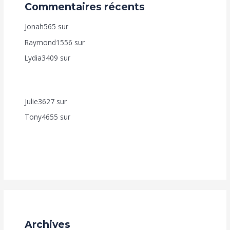
Commentaires récents
Jonah565
sur
AUTO DEAL – VENTE À RÉMÉRÉ
Raymond1556
sur
Accélérez Votre Croissance en Ligne
Lydia3409
sur
Comment bénéficier de nos
programmes d’Achèvement de Construction (Fut-Mai,
Achève Ton-Toît, Top Foncier, Mon Appart. ?
Julie3627
sur
Accélérez Votre Croissance en Ligne
Tony4655
sur
Comment bénéficier de nos
programmes d’Achèvement de Construction (Fut-Mai,
Achève Ton-Toît, Top Foncier, Mon Appart. ?
Archives