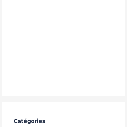
mai 2026
janvier 2026
octobre 2025
septembre 2025
juillet 2025
mai 2025
avril 2025
septembre 2024
août 2024
Catégories