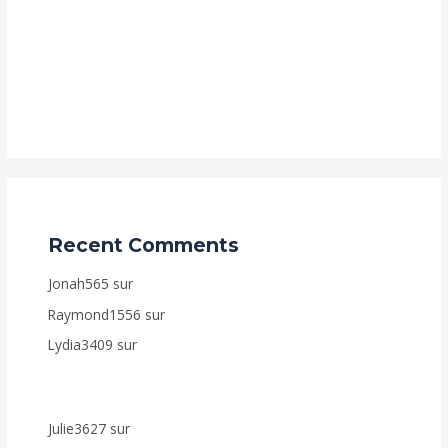
d’Investissement – Levier de Croissance pour la Guinée
Propriétaire immobilier, votre prochaine construction
n’est pas un fardeau, mais une opportunité de
coworking lucrative !
Recent Comments
Jonah565
sur
AUTO DEAL – VENTE À RÉMÉRÉ
Raymond1556
sur
Accélérez Votre Croissance en Ligne
Lydia3409
sur
Comment bénéficier de nos
programmes d’Achèvement de Construction (Fut-Mai,
Achève Ton-Toît, Top Foncier, Mon Appart. ?
Julie3627
sur
Accélérez Votre Croissance en Ligne