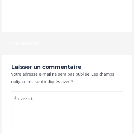
#IconValley
#IconValleygn
#espacecoworkingivu
#OpportunitéDe
Travail
#RecrutementGuinee
#EmploiGuinee
#GuineeJob
#Talents
Guinee
#GuineeRecrute
#OffreDemploiGuinee
#ConakryJobs
←
Article précédent
Laisser un commentaire
Votre adresse e-mail ne sera pas publiée.
Les champs
obligatoires sont indiqués avec
*
Écrivez
ici…