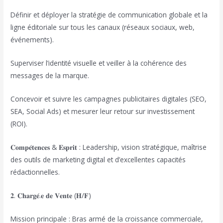
Définir et déployer la stratégie de communication globale et la
ligne éditoriale sur tous les canaux (réseaux sociaux, web,
événements).
Superviser l’identité visuelle et veiller à la cohérence des
messages de la marque.
Concevoir et suivre les campagnes publicitaires digitales (SEO,
SEA, Social Ads) et mesurer leur retour sur investissement
(ROI).
𝐂𝐨𝐦𝐩𝐞́𝐭𝐞𝐧𝐜𝐞𝐬 & 𝐄𝐬𝐩𝐫𝐢𝐭 : Leadership, vision stratégique, maîtrise
des outils de marketing digital et d’excellentes capacités
rédactionnelles.
𝟐. 𝐂𝐡𝐚𝐫𝐠𝐞́.𝐞 𝐝𝐞 𝐕𝐞𝐧𝐭𝐞 (𝐇/𝐅)
Mission principale : Bras armé de la croissance commerciale,