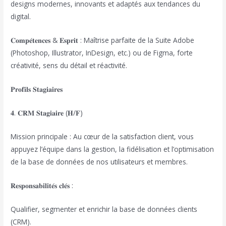
designs modernes, innovants et adaptés aux tendances du
digital.
𝐂𝐨𝐦𝐩𝐞́𝐭𝐞𝐧𝐜𝐞𝐬 & 𝐄𝐬𝐩𝐫𝐢𝐭 : Maîtrise parfaite de la Suite Adobe
(Photoshop, Illustrator, InDesign, etc.) ou de Figma, forte
créativité, sens du détail et réactivité.
𝐏𝐫𝐨𝐟𝐢𝐥𝐬 𝐒𝐭𝐚𝐠𝐢𝐚𝐢𝐫𝐞𝐬
𝟒. 𝐂𝐑𝐌 𝐒𝐭𝐚𝐠𝐢𝐚𝐢𝐫𝐞 (𝐇/𝐅)
Mission principale : Au cœur de la satisfaction client, vous
appuyez l’équipe dans la gestion, la fidélisation et l’optimisation
de la base de données de nos utilisateurs et membres.
𝐑𝐞𝐬𝐩𝐨𝐧𝐬𝐚𝐛𝐢𝐥𝐢𝐭𝐞́𝐬 𝐜𝐥𝐞́𝐬 :
Qualifier, segmenter et enrichir la base de données clients
(CRM).