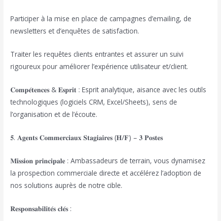
Participer à la mise en place de campagnes d’emailing, de
newsletters et d’enquêtes de satisfaction.
Traiter les requêtes clients entrantes et assurer un suivi
rigoureux pour améliorer l’expérience utilisateur et/client.
𝐂𝐨𝐦𝐩𝐞́𝐭𝐞𝐧𝐜𝐞𝐬 & 𝐄𝐬𝐩𝐫𝐢𝐭 : Esprit analytique, aisance avec les outils
technologiques (logiciels CRM, Excel/Sheets), sens de
l’organisation et de l’écoute.
𝟓. 𝐀𝐠𝐞𝐧𝐭𝐬 𝐂𝐨𝐦𝐦𝐞𝐫𝐜𝐢𝐚𝐮𝐱 𝐒𝐭𝐚𝐠𝐢𝐚𝐢𝐫𝐞𝐬 (𝐇/𝐅) – 𝟑 𝐏𝐨𝐬𝐭𝐞𝐬
𝐌𝐢𝐬𝐬𝐢𝐨𝐧 𝐩𝐫𝐢𝐧𝐜𝐢𝐩𝐚𝐥𝐞 : Ambassadeurs de terrain, vous dynamisez
la prospection commerciale directe et accélérez l’adoption de
nos solutions auprès de notre cible.
𝐑𝐞𝐬𝐩𝐨𝐧𝐬𝐚𝐛𝐢𝐥𝐢𝐭𝐞́𝐬 𝐜𝐥𝐞́𝐬 :