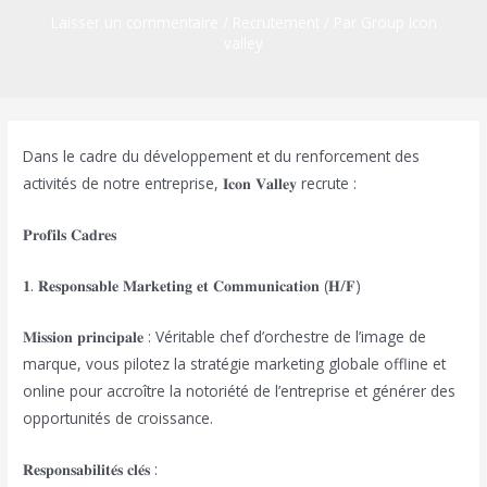
Laisser un commentaire
/
Recrutement
/ Par
Group Icon
valley
Dans le cadre du développement et du renforcement des
activités de notre entreprise, 𝐈𝐜𝐨𝐧 𝐕𝐚𝐥𝐥𝐞𝐲 recrute :
𝐏𝐫𝐨𝐟𝐢𝐥𝐬 𝐂𝐚𝐝𝐫𝐞𝐬
𝟏. 𝐑𝐞𝐬𝐩𝐨𝐧𝐬𝐚𝐛𝐥𝐞 𝐌𝐚𝐫𝐤𝐞𝐭𝐢𝐧𝐠 𝐞𝐭 𝐂𝐨𝐦𝐦𝐮𝐧𝐢𝐜𝐚𝐭𝐢𝐨𝐧 (𝐇/𝐅)
𝐌𝐢𝐬𝐬𝐢𝐨𝐧 𝐩𝐫𝐢𝐧𝐜𝐢𝐩𝐚𝐥𝐞 : Véritable chef d’orchestre de l’image de
marque, vous pilotez la stratégie marketing globale offline et
online pour accroître la notoriété de l’entreprise et générer des
opportunités de croissance.
𝐑𝐞𝐬𝐩𝐨𝐧𝐬𝐚𝐛𝐢𝐥𝐢𝐭𝐞́𝐬 𝐜𝐥𝐞́𝐬 :