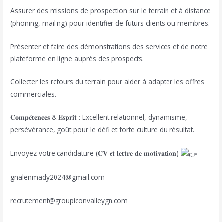
Assurer des missions de prospection sur le terrain et à distance
(phoning, mailing) pour identifier de futurs clients ou membres.
Présenter et faire des démonstrations des services et de notre
plateforme en ligne auprès des prospects.
Collecter les retours du terrain pour aider à adapter les offres
commerciales.
𝐂𝐨𝐦𝐩𝐞́𝐭𝐞𝐧𝐜𝐞𝐬 & 𝐄𝐬𝐩𝐫𝐢𝐭 : Excellent relationnel, dynamisme,
persévérance, goût pour le défi et forte culture du résultat.
Envoyez votre candidature (𝐂𝐕 𝐞𝐭 𝐥𝐞𝐭𝐭𝐫𝐞 𝐝𝐞 𝐦𝐨𝐭𝐢𝐯𝐚𝐭𝐢𝐨𝐧)
gnalenmady2024@gmail.com
recrutement@groupiconvalleygn.com