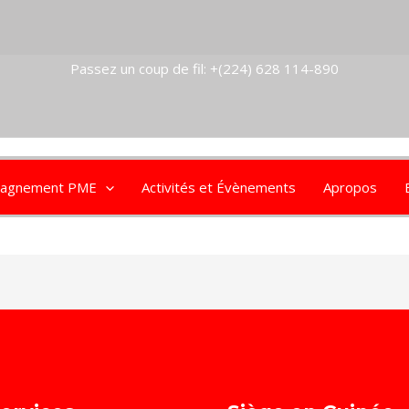
Passez un coup de fil: +(224) 628 114-890
agnement PME
Activités et Évènements
Apropos