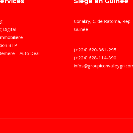
ervices
Siège en Guinée
ng
Conakry, C. de Ratoma, Rep.
 Digital
Guinée
Immobilière
tion BTP
(+224) 620-361-295
Réméré – Auto Deal
(+224) 628-114-890
infos@groupiconvalleygn.co